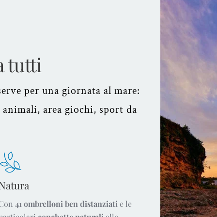
 tutti
serve per una giornata al mare:
 animali, area giochi, sport da
Natura
Con
41 ombrelloni ben distanziati
e le
particolari
conchette naturali
alle