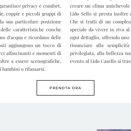
 garantisce privacy e comfort,
creare un clima amichevole e
e, coppie e piccoli gruppi di
Lido Sello si presta inoltre
la sua particolare posizione
Che si tratti di un complea
 delle caratteristiche conche
speciale da vivere in riva a
ono d'acqua e ricordano delle
ogni dettaglio, offrendo uno
costi aggiungono un tocco di
rinunciare alla semplicità
rci affascinanti e momenti di
privilegiata, alla bellezza n
ltre a essere scenografiche,
evento al Lido Casello si tra
i bambini o rilassarsi.
PRENOTA ORA