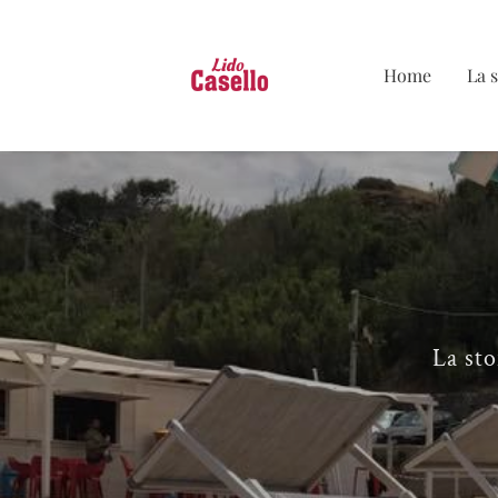
Home
La 
La sto