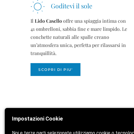
Goditevi il sole 
Il
Lido Casello
offre una spiaggia intima con
41 ombrelloni, sabbia fine e mare limpido. Le
conchette naturali alle spalle creano
un’atmosfera unica, perfetta per rilassarsi in
tranquillità.
SCOPRI DI PIU'
Impostazioni Cookie
Home
La spia
Noi e terze parti selezionate utilizziamo cookie o tecnolo