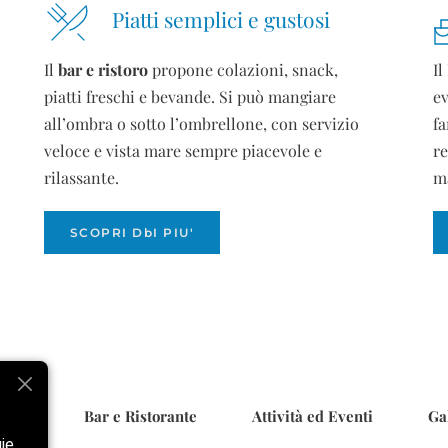
Piatti semplici e gustosi
Il
bar e ristoro
propone colazioni, snack,
Il
piatti freschi e bevande. Si può mangiare
ev
all’ombra o sotto l’ombrellone, con servizio
fa
veloce e vista mare sempre piacevole e
re
rilassante.
ma
SCOPRI DbI PIU'
ggia
Bar e Ristorante
Attività ed Eventi
Ga
gie