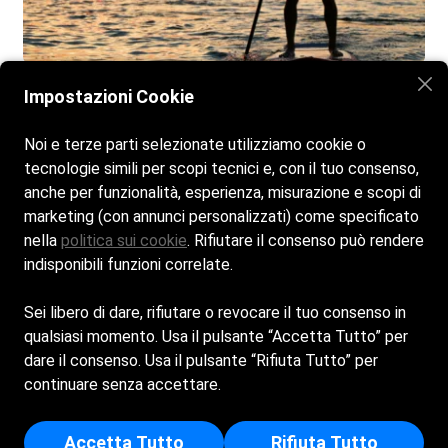
Impostazioni Cookie
Noi e terze parti selezionate utilizziamo cookie o
Home
La spiaggia
Bar e Ristorante
tecnologie simili per scopi tecnici e, con il tuo consenso,
Attività ed Eventi
Galleria
Contatti
anche per funzionalità, esperienza, misurazione e scopi di
marketing (con annunci personalizzati) come specificato
nella
politica sui cookie
. Rifiutare il consenso può rendere
indisponibili funzioni correlate.
Orari di apertura
• Bar: 08:30 – 00:00
Sei libero di dare, rifiutare o revocare il tuo consenso in
• Ristoro: 08:30 – 22:00
qualsiasi momento. Usa il pulsante “Accetta Tutto” per
• Spiaggia: 08:30 – 00:00
dare il consenso. Usa il pulsante “Rifiuta Tutto” per
© Copyright - Lido Casello | Powered by
Spiagge.it
continuare senza accettare.
CORSO FULVIO - Sede Legale: CONTRADA BADIELLA -
90090 - TRAPPETO (PA) - Iscritta al registro delle imprese di
Trappeto - p.i/c.f: 06122680827 - Numero REA: PA - 299885©
Accetta Tutto
Rifiuta Tutto